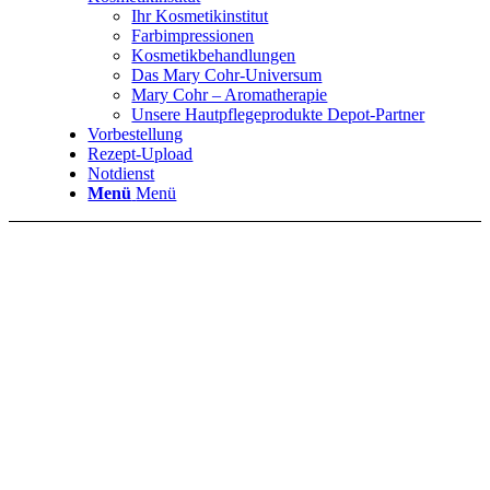
Ihr Kosmetikinstitut
Farbimpressionen
Kosmetikbehandlungen
Das Mary Cohr-Universum
Mary Cohr – Aromatherapie
Unsere Hautpflegeprodukte Depot-Partner
Vorbestellung
Rezept-Upload
Notdienst
Menü
Menü