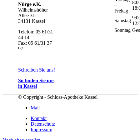
8:0
Nürge e.K.
–
18:
Wilhelmshöher
Freitag
Allee 311
9:0
Samstag
34131 Kassel
12:
Sonntag
Ges
Telefon: 05 61/31
44 14
Fax: 05 61/31 37
97
Schreiben Sie uns!
So finden Sie uns
in Kassel
© Copyright - Schloss-Apotheke Kassel
Mail
Kontakt
Datenschutz
Impressum