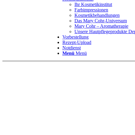
Ihr Kosmetikinstitut
Farbimpressionen
Kosmetikbehandlungen
Das Mary Cohr-Universum
Mary Cohr – Aromatherapie
Unsere Hautpflegeprodukte Dep
Vorbestellung
Rezept-Upload
Notdienst
Menü
Menü