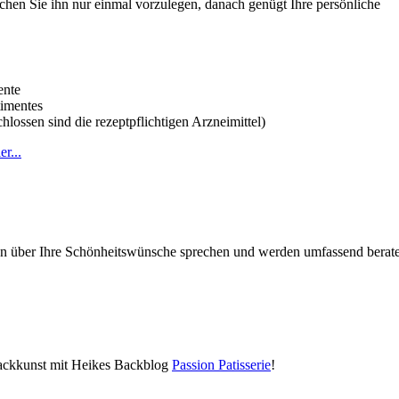
chen Sie ihn nur einmal vorzulegen, danach genügt Ihre persönliche
ente
timentes
lossen sind die rezeptpflichtigen Arzneimittel)
r...
fen über Ihre Schönheitswünsche sprechen und werden umfassend berat
Backkunst mit Heikes Backblog
Passion Patisserie
!